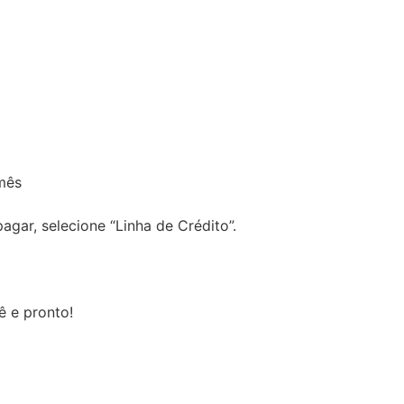
mês
gar, selecione “Linha de Crédito”.
ê e pronto!