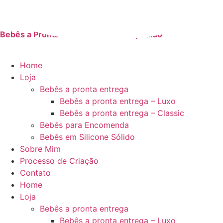
contato@amandasulz.com.br
Ir
para
o
Bebês a Pronta Entrega | Faça seu pedido
conteúdo
Home
Loja
Bebês a pronta entrega
Bebês a pronta entrega – Luxo
Bebês a pronta entrega – Classic
Bebês para Encomenda
Bebês em Silicone Sólido
Sobre Mim
Processo de Criação
Contato
Home
Loja
Bebês a pronta entrega
Bebês a pronta entrega – Luxo