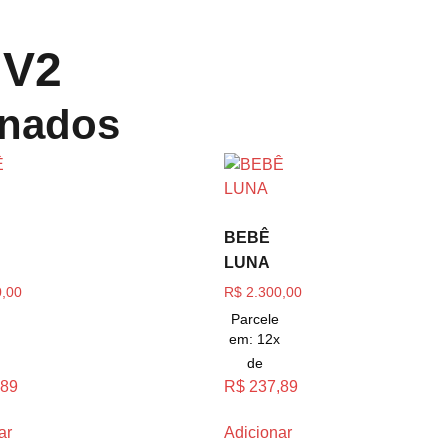
 V2
onados
BEBÊ
LUNA
,00
R$
2.300,00
Parcele
x
em: 12x
de
,89
R$
237,89
ar
Adicionar